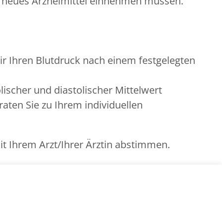
in neues Arzneimittel einnehmen müssen.
 Ihren Blutdruck nach einem festgelegten
ischer und diastolischer Mittelwert
raten Sie zu Ihrem individuellen
t Ihrem Arzt/Ihrer Ärztin abstimmen.
zlichen oder privaten Krankenkasse