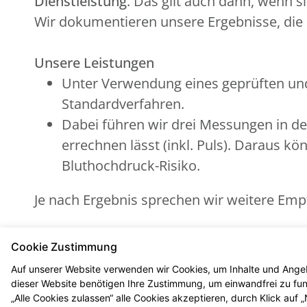
Dienstleistung
. Das gilt auch dann, wenn 
Wir dokumentieren unsere Ergebnisse, die S
Unsere Leistungen
Unter Verwendung eines geprüften un
Standardverfahren.
Dabei führen wir drei Messungen in def
errechnen lässt (inkl. Puls). Daraus kö
Bluthochdruck-Risiko.
Je nach Ergebnis sprechen wir weitere Emp
Alles kostenfrei für Sie
Cookie Zustimmung
Die Kosten der standardisierten Risikoerf
Auf unserer Website verwenden wir Cookies, um Inhalte und Angeb
vollständig übernommen.
dieser Website benötigen Ihre Zustimmung, um einwandfrei zu funk
„Alle Cookies zulassen“ alle Cookies akzeptieren, durch Klick auf