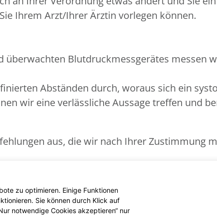
sich an Ihrer Verordnung etwas ändert und Sie e
ie Ihrem Arzt/Ihrer Ärztin vorlegen können.
d überwachten Blutdruckmessgerätes messen wir
inierten Abständen durch, woraus sich ein systol
nnen wir eine verlässliche Aussage treffen und be
fehlungen aus, die wir nach Ihrer Zustimmung mi
assung bei Bluthochdruck werden von Ihrer geset
ote zu optimieren. Einige Funktionen
tionieren. Sie können durch Klick auf
 „Nur notwendige Cookies akzeptieren“ nur